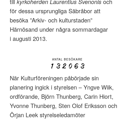
till
kyrkoherden Laurentius Svenonis
och
för dessa ursprungliga Säbråbor att
besöka ”Arkiv- och kulturstaden”
Härnösand under några sommardagar
i augusti 2013.
ANTAL BESÖKARE
När Kulturföreningen påbörjade sin
planering ingick i styrelsen – Yngve Wiik,
ordförande, Björn Thunberg, Carin Hiort,
Yvonne Thunberg, Sten Olof Eriksson och
Örjan Leek styrelseledamöter